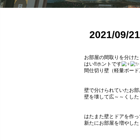
2021/09
お部屋の間取りを分けた
はい!!ホントです
間仕切り壁（軽量ボード
壁で分けられていたお部
壁を壊
して広～～くした
はたまた壁とドア
を作っ
新たにお部屋を増やしたり