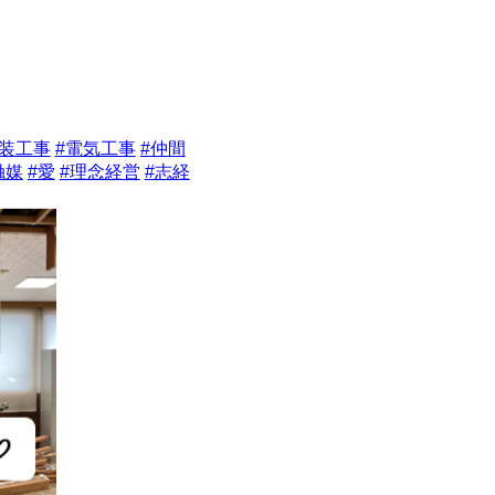
内装工事
#電気工事
#仲間
触媒
#愛
#理念経営
#志経